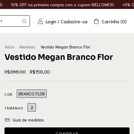
imeira compra com o cupom WELCOME10
+5% OFF para pagamento n
Login
/
Cadastre-se
Carrinho
(
0
)
Início
.
Meninas
.
Vestido Megan Branco Flor
Vestido Megan Branco Flor
R$288,00
R$159,00
BRANCO FLOR
COR
2
TAMANHO
Guia de medidas