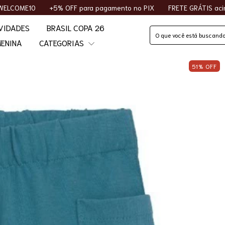
pagamento no PIX
FRETE GRÁTIS acima de R$400
10% OFF na 
VIDADES
BRASIL COPA 26
ENINA
CATEGORIAS
51
%
OFF