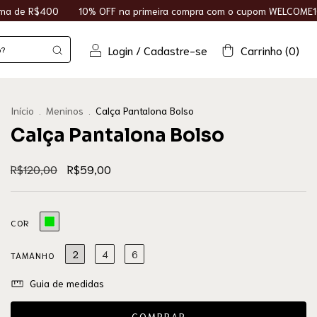
primeira compra com o cupom WELCOME10
+5% OFF para pagamento
Login
/
Cadastre-se
Carrinho
(
0
)
Início
.
Meninos
.
Calça Pantalona Bolso
Calça Pantalona Bolso
R$120,00
R$59,00
COR
2
4
6
TAMANHO
Guia de medidas